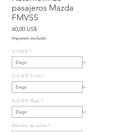
pasajeros Mazda
FMVSS
Precio
60,00 US$
Impuesto excluido
G.V.W.R.
*
G.A.W.R. Front
*
G.A.W.R. Rear
*
Número de coche
*