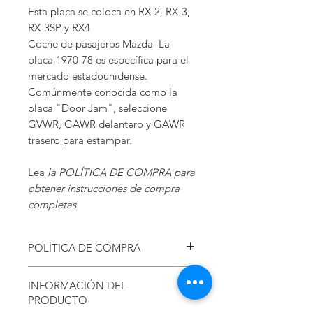
Esta placa se coloca en RX-2, RX-3,
RX-3SP y RX4
Coche de pasajeros Mazda La
placa 1970-78 es específica para el
mercado estadounidense.
Comúnmente conocida como la
placa "Door Jam", seleccione
GVWR, GAWR delantero y GAWR
trasero para estampar.
Lea
la POLÍTICA DE COMPRA para
obtener instrucciones de compra
completas.
POLÍTICA DE COMPRA
Con el fin de proporcionar la correcta
placas
INFORMACIÓN DEL
para su vehículo, envíe la siguiente
información por correo electrónico a
PRODUCTO
VintageRotaryDecals@gmail.com.
Si no se